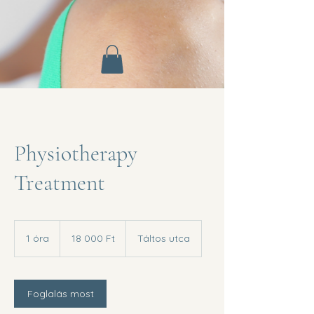
Physiotherapy
Treatment
18 000
magyar
1 óra
1
18 000 Ft
Táltos utca
forint
ó
r
Foglalás most